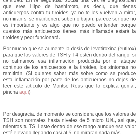
cantidad. En la seguridad social una vez te diagnostican
que eres Hipo de hashimoto, es decir, que tienes
anticuerpos contra tu tiroides, ya no te los vuelven a mirar,
no miran si se mantienen, suben o bajan, parece ser que no
es importante y es algo que no puedo entender porque
cuantos más anticuerpos tienes, más inflamada estará la
tiroides y peor funcionará.
Por mucho que se aumente la dosis de levotiroxina (eutirox)
para que los valores de TSH y T4 estén dentro del rango, si
no calmamos esa inflamación producida por el ataque
continuo de los anticuerpos a la tiroides, los síntomas no
remitirán. (Si quieres saber más sobre como se produce
esta inflamación por parte de los anticuerpos no dejes de
leer este articulo de Montse Reus que lo explica genial,
pincha
aquí
)
Por desgracia, de momento se considera que los valores de
TSH son normales hasta niveles de 5 micro UI/L, así que,
mientras tu TSH este dentro de ese rango aunque ese valor
esté elevado llegando casi al 5, no miraran nada más.