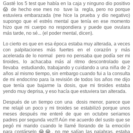
Gasté los 5 test que había en la caja y ninguno dio positivo
😱 de hecho ese mes no tuve la regla, pero no porque
estuviera embarazada (me hice la prueba y dio negativo)
supongo que el estrés mental que tenía en ese momento
hizo que mi cuerpo no respondiera y puede que ovulara
más tarde, no sé... (el poder mental, dicen).
Lo cierto es que en esa época estaba muy alterada, a veces
con palpitaciones más fuertes en el corazón y más
acelerada de lo normal pero no pensaba que podía ser mi
tiroides, lo achacaba más al ritmo descontrolado que
llevaba estudiando, trabajando y cuidando a una niña de 2
años al mismo tiempo, sin embargo cuando fui a la consulta
de mi endocrino para la revisión de todos los años me dijo
que tenía que bajarme la dosis, que mi tiroides estaba
yendo muy deprisa, y eso hacía que estuviera tan alterada.
Después de un tiempo con una dosis menor, parece que
me relajé un poco y mi tiroides se estabilizó porque unos
meses después me enteré de que en octubre seriamos
padres por segunda vez!!! Aún me acuerdo del susto que se
pegó mi marido cuando le llamé llorando de la emoción
para contárselo 😂😂, no me salían las palabras, estaba