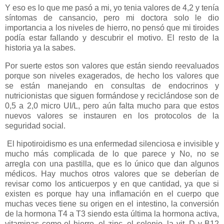
Y eso es lo que me pasó a mi, yo tenia valores de 4,2 y tenía
síntomas de cansancio, pero mi doctora solo le dio
importancia a los niveles de hierro, no pensó que mi tiroides
podía estar fallando y descubrir el motivo. El resto de la
historia ya la sabes.
Por suerte estos son valores que están siendo reevaluados
porque son niveles exagerados, de hecho los valores que
se están manejando en consultas de endocrinos y
nutricionistas que siguen formándose y reciclándose son de
0,5 a 2,0 micro UI/L, pero aún falta mucho para que estos
nuevos valores se instauren en los protocolos de la
seguridad social.
El hipotiroidismo es una enfermedad silenciosa e invisible y
mucho más complicada de lo que parece y No, no se
arregla con una pastilla, que es lo único que dan algunos
médicos. Hay muchos otros valores que se deberían de
revisar como los anticuerpos y en que cantidad, ya que si
existen es porque hay una inflamación en el cuerpo que
muchas veces tiene su origen en el intestino, la conversión
de la hormona T4 a T3 siendo esta última la hormona activa,
vitaminas como el hierro, el zinc, el selenio, la vit. D y B12