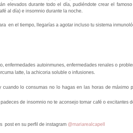
rán elevados durante todo el día, pudiéndote crear el famoso 
afé al día) e insomnio durante la noche.
ara en el tiempo, llegarías a agotar incluso tu sistema inmunoló
mnio, enfermedades autoinmunes, enfermedades renales o probl
cuma latte, la achicoria soluble o infusiones.
 y cuando lo consumas no lo hagas en las horas de máximo p
 si padeces de insomnio no te aconsejo tomar café o excitantes 
s post en su perfil de instagram
@mariarealcapell