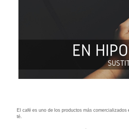
El café es uno de los productos más comercializados 
té.