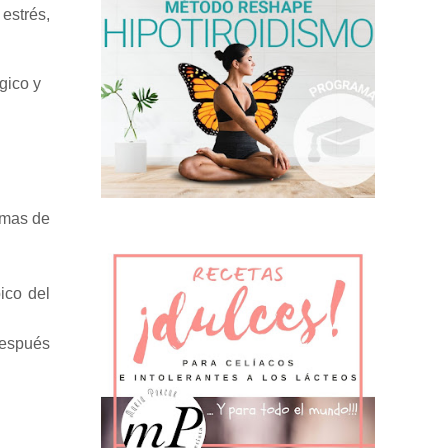
estrés,
gico y
emas de
ico del
después