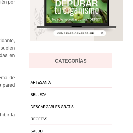
bién por
idante,
e suelen
adas en
CATEGORÍAS
lema de
ARTESANÍA
a pared
BELLEZA
DESCARGABLES GRATIS
ibir la
RECETAS
SALUD