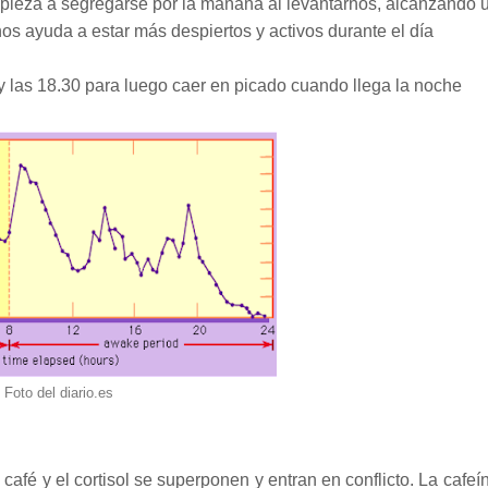
 empieza a segregarse por la mañana al levantarnos, alcanzando 
os ayuda a estar más despiertos y activos durante el día
0 y las 18.30 para luego caer en picado cuando llega la noche
Foto del diario.es
 café y el cortisol se superponen y entran en conflicto. La cafeí