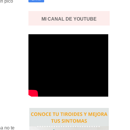
un pico
MI CANAL DE YOUTUBE
na no te