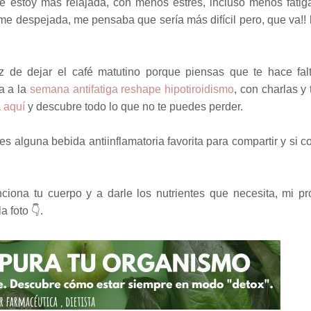
é estoy más relajada, con menos estrés, incluso menos fatig
me despejada, me pensaba que sería más difícil pero, que va!! 
az de dejar el café matutino porque piensas que te hace fal
ta a la
semana antifatiga reshape hipotiroidismo
, con charlas y 
a
aquí
y descubre todo lo que no te puedes perder.
es alguna bebida antiinflamatoria favorita para compartir y si c
nciona tu cuerpo y a darle los nutrientes que necesita, mi p
 foto 👇.