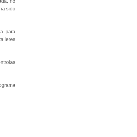
ada, no
ha sido
ta para
talleres
ontrolas
rograma