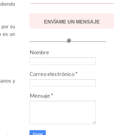
udiendo
ENVÍAME UN MENSAJE
s por su
o es un
...............................@.............................
Nombre
Correo electrónico
*
ganos y
Mensaje
*