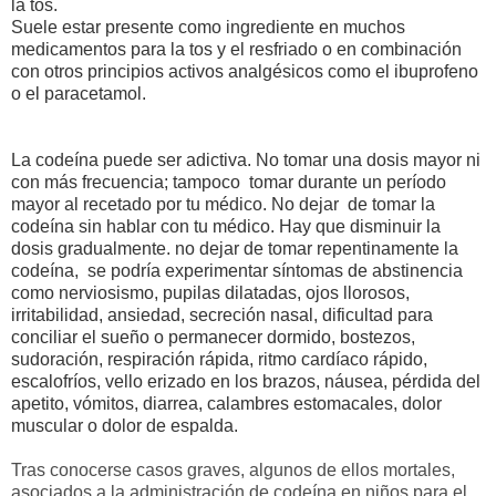
la tos.
Suele estar presente como ingrediente en muchos
medicamentos para la tos y el resfriado o en combinación
con otros principios activos analgésicos como el ibuprofeno
o el paracetamol.
La codeína puede ser adictiva. No tomar una dosis mayor ni
con más frecuencia; tampoco tomar durante un período
mayor al recetado por tu médico. No dejar de tomar la
codeína sin hablar con tu médico. Hay que disminuir la
dosis gradualmente. no dejar de tomar repentinamente la
codeína, se podría experimentar síntomas de abstinencia
como nerviosismo, pupilas dilatadas, ojos llorosos,
irritabilidad, ansiedad, secreción nasal, dificultad para
conciliar el sueño o permanecer dormido, bostezos,
sudoración, respiración rápida, ritmo cardíaco rápido,
escalofríos, vello erizado en los brazos, náusea, pérdida del
apetito, vómitos, diarrea, calambres estomacales, dolor
muscular o dolor de espalda.
Tras conocerse casos graves, algunos de ellos mortales,
asociados a la administración de codeína en niños para el