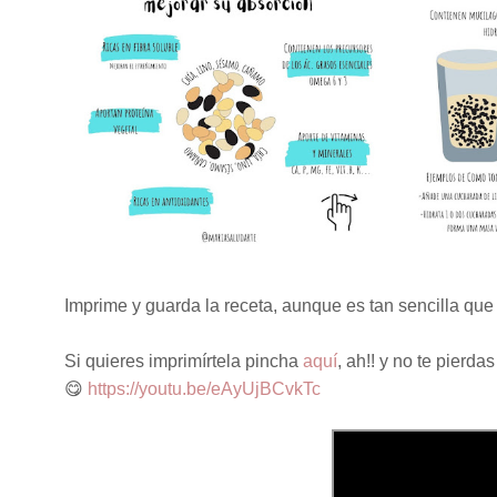
Imprime y guarda la receta, aunque es tan sencilla qu
Si quieres imprimírtela pincha
aquí
, ah!! y no te pierd
😋
https://youtu.be/eAyUjBCvkTc