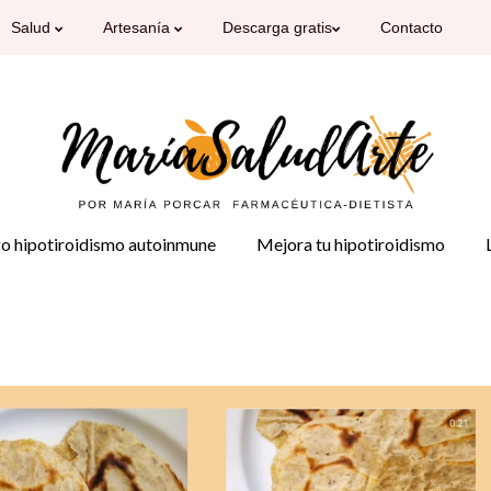
Salud
Artesanía
Descarga gratis
Contacto
o hipotiroidismo autoinmune
Mejora tu hipotiroidismo